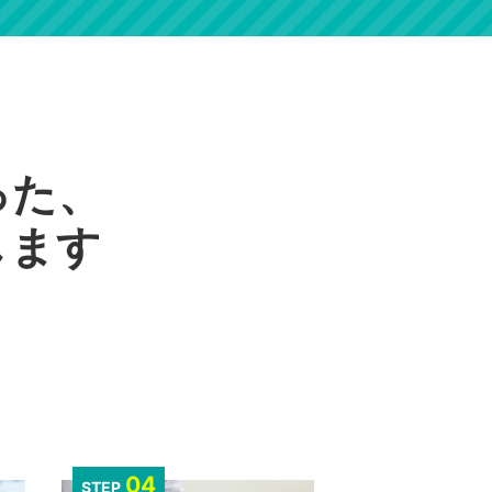
った、
します
04
STEP