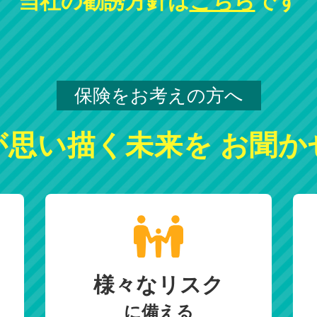
当社の勧誘方針は
こちら
です
保険をお考えの方へ
が思い描く未来を
お聞か
様々なリスク
に備える