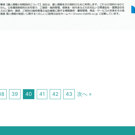
38
39
40
41
42
43
次へ »