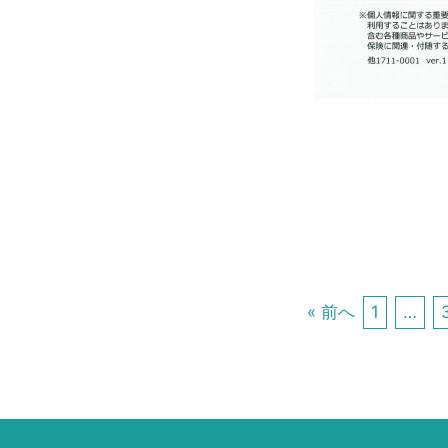
« 前へ
1
…