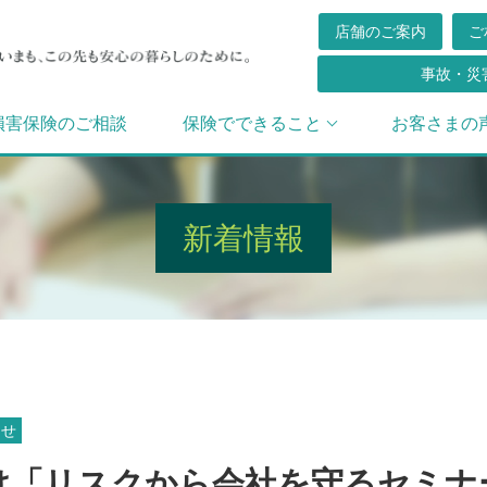
店舗のご案内
ご
事故・災
損害保険のご相談
保険でできること
お客さまの
新着情報
らせ
け「リスクから会社を守るセミナ