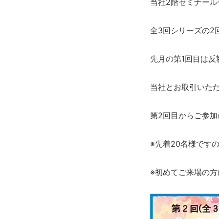
当社2階セミナー
全3回シリーズの2
先月の第1回目は
当社とお取引いた
第2回目からご参
※先着20名様です
※初めてご来場の