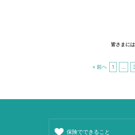
皆さまには
« 前へ
1
…
保険でできること