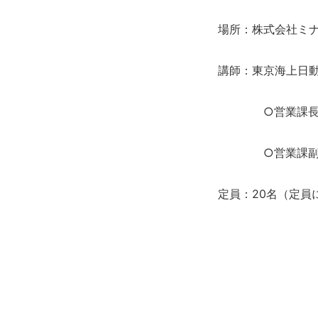
場所：株式会社ミ
講師：東京海上日
○営業課長 
○営業課副主
定員：20名（定員